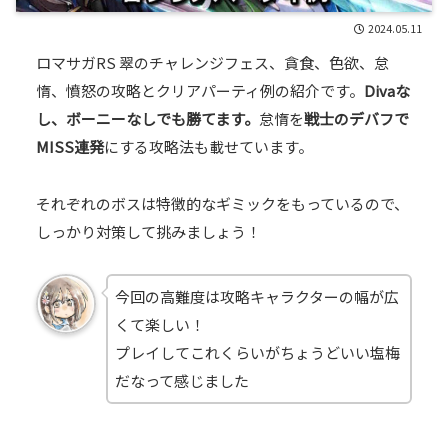
2024.05.11
ロマサガRS 翠のチャレンジフェス、貪食、色欲、怠
惰、憤怒の攻略とクリアパーティ例の紹介です。
Divaな
し、ボーニーなしでも勝てます。
怠惰を
戦士のデバフで
MISS連発
にする攻略法も載せています。
それぞれのボスは特徴的なギミックをもっているので、
しっかり対策して挑みましょう！
今回の高難度は攻略キャラクターの幅が広
くて楽しい！
プレイしてこれくらいがちょうどいい塩梅
だなって感じました