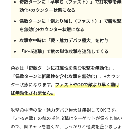
奇数ターンに「早撃ち（ファスト）」で打攻撃を無
効化+カウンター状態になる
偶数ターンに「剣より強し（ファスト）」で斬攻撃
を無効化+カウンター状態になる
攻撃命中時に「愛・魅力デバフ極大」を付与
「3～5連撃」で銃の単体攻撃を連発してくる
色欲は
「奇数ターンに打属性を含む攻撃を無効化」
、
「偶数ターンに斬属性を含む攻撃を無効化」
、+カウン
ター状態になります。
ファストやODで敵より早く動け
ば無効化されません。
攻撃命中時の愛・魅力デバフ極大は無視してOKです。
「3～5連撃」の銃の単体攻撃はターゲットが偏ると怖い
ので、囮キャラを置くか、しっかりと軽減を盛りましょ