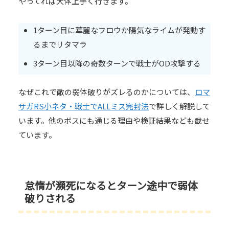
やってれば大体上手く行きます。
1ターン目に華麗なフロウか陽気なライムが発動す
るまでリタマラ
3ターン目以降の奇数ターンで戦士がOD攻撃する
なぜこれで敵の弱体破りがズレるのかについては、
ロマ
サガRS小ネタ・戦士でALLミス完封法
で詳しく解説して
います。他のボスにも通じる理由や検証結果なども載せ
ています。
怠惰が瀕死になるとターン途中で弱体
破りされる