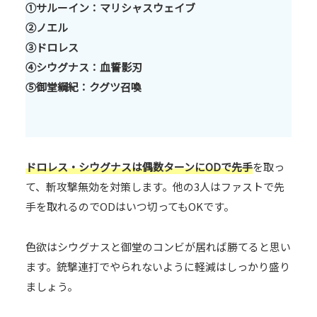
①サルーイン：マリシャスウェイブ
②ノエル
③ドロレス
④シウグナス：血誓影刃
⑤御堂綱紀：クグツ召喚
ドロレス・シウグナスは偶数ターンにODで先手
を取っ
て、斬攻撃無効を対策します。他の3人はファストで先
手を取れるのでODはいつ切ってもOKです。
色欲はシウグナスと御堂のコンビが居れば勝てると思い
ます。銃撃連打でやられないように軽減はしっかり盛り
ましょう。