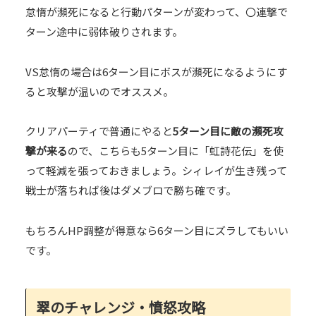
怠惰が瀕死になると行動パターンが変わって、〇連撃で
ターン途中に弱体破りされます。
VS怠惰の場合は6ターン目にボスが瀕死になるようにす
ると攻撃が温いのでオススメ。
クリアパーティで普通にやると
5ターン目に敵の瀕死攻
撃が来る
ので、こちらも5ターン目に「虹詩花伝」を使
って軽減を張っておきましょう。シィレイが生き残って
戦士が落ちれば後はダメブロで勝ち確です。
もちろんHP調整が得意なら6ターン目にズラしてもいい
です。
翠のチャレンジ・憤怒攻略