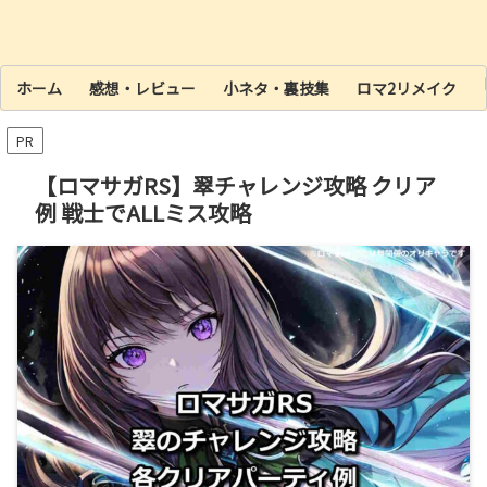
ホーム
感想・レビュー
小ネタ・裏技集
ロマ2リメイク
PR
【ロマサガRS】翠チャレンジ攻略 クリア
例 戦士でALLミス攻略