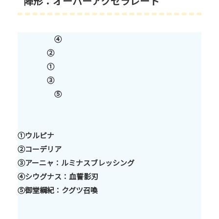
陣形：オーバーアクセラレート
④
②
①
③
⑤
①ウルピナ
②コーデリア
③アーニャ：ルミナスブレッシング
④シウグナス：血誓影刃
⑤御堂綱紀：クグツ召喚