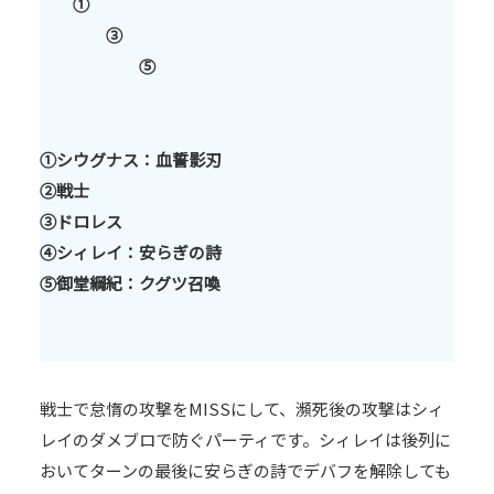
①
③
⑤
①
シウグナス：血誓影刃
②戦士
③ドロレス
④シィレイ：安らぎの詩
⑤御堂綱紀：クグツ召喚
戦士で怠惰の攻撃をMISSにして、瀕死後の攻撃はシィ
レイのダメブロで防ぐパーティです。シィレイは後列に
おいてターンの最後に安らぎの詩でデバフを解除しても