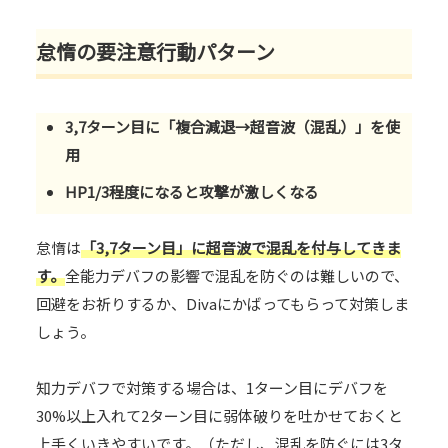
怠惰の要注意行動パターン
3,7ターン目に「複合減退→超音波（混乱）」を使
用
HP1/3程度になると攻撃が激しくなる
怠惰は
「3,7ターン目」に超音波で混乱を付与してきま
す。
全能力デバフの影響で混乱を防ぐのは難しいので、
回避をお祈りするか、Divaにかばってもらって対策しま
しょう。
知力デバフで対策する場合は、1ターン目にデバフを
30%以上入れて2ターン目に弱体破りを吐かせておくと
上手くいきやすいです。（ただし、混乱を防ぐには3タ