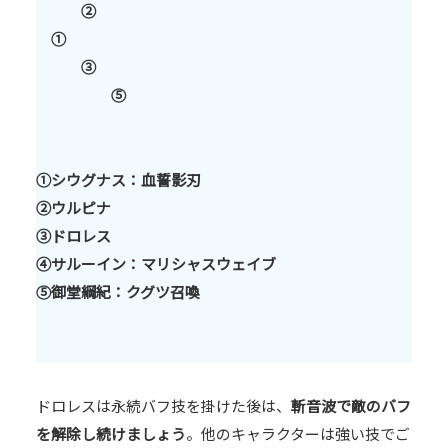
②
①
③
⑤
①シウグナス：血誓影刃
②ウルピナ
③ドロレス
④サルーイン：マリシャスウェイブ
⑤御堂綱紀：クグツ召喚
ドロレスは永続バフ技を掛けた後は、
斬音波で敵のバフ
を解除し続けましょう
。他のキャラクターは強い技でご